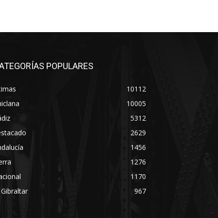
ATEGORÍAS POPULARES
timas
10112
iclana
10005
diz
5312
estacado
2629
dalucía
1456
erra
1276
acional
1170
 Gibraltar
967