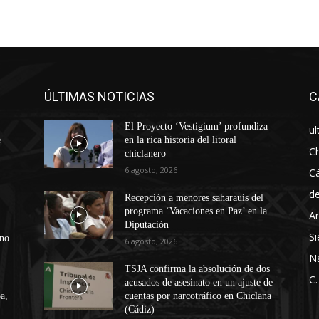
ÚLTIMAS NOTICIAS
C
El Proyecto ‘Vestigium’ profundiza
ul
e
en la rica historia del litoral
Ch
chiclanero
6 agosto, 2026
Cá
d
Recepción a menores saharauis del
programa ‘Vacaciones en Paz’ en la
An
Diputación
Si
ono
6 agosto, 2026
N
TSJA confirma la absolución de dos
C.
acusados de asesinato en un ajuste de
a,
cuentas por narcotráfico en Chiclana
(Cádiz)