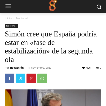
Inicio
Nacional
Nacional
Simón cree que España podría
estar en «fase de
estabilización» de la segunda
ola
Por
Redacción
-
11 noviembre, 2020
696
0