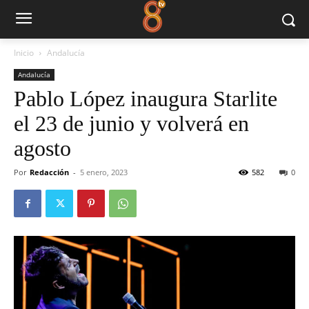
Inicio
Andalucía
Andalucía
Pablo López inaugura Starlite
el 23 de junio y volverá en
agosto
Por
Redacción
-
5 enero, 2023
582
0