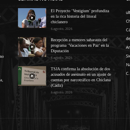
El Proyecto ‘Vestigium’ profundiza
ul
e
en la rica historia del litoral
Ch
chiclanero
6 agosto, 2026
Cá
d
Recepción a menores saharauis del
programa ‘Vacaciones en Paz’ en la
An
Diputación
Si
ono
6 agosto, 2026
N
TSJA confirma la absolución de dos
C.
acusados de asesinato en un ajuste de
a,
cuentas por narcotráfico en Chiclana
(Cádiz)
6 agosto, 2026