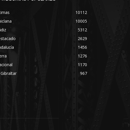
timas
10112
iclana
10005
diz
5312
estacado
2629
dalucía
1456
erra
1276
acional
1170
 Gibraltar
967