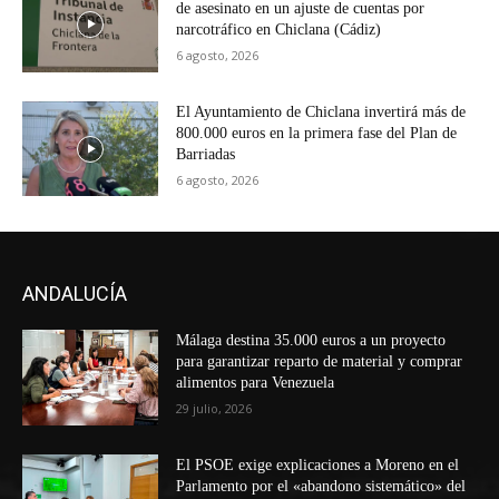
de asesinato en un ajuste de cuentas por
narcotráfico en Chiclana (Cádiz)
6 agosto, 2026
El Ayuntamiento de Chiclana invertirá más de
800.000 euros en la primera fase del Plan de
Barriadas
6 agosto, 2026
ANDALUCÍA
Málaga destina 35.000 euros a un proyecto
para garantizar reparto de material y comprar
alimentos para Venezuela
29 julio, 2026
El PSOE exige explicaciones a Moreno en el
Parlamento por el «abandono sistemático» del