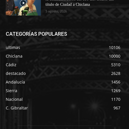
título de Ciudad a Chiclana
5 agosto, 2026
CATEGORÍAS POPULARES
ultimas
10106
Chiclana
10000
Cádiz
5310
destacado
2628
Andalucía
1456
Sierra
1269
Nacional
1170
C. Gibraltar
967