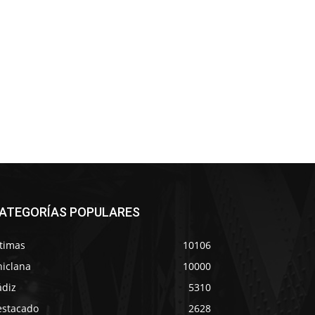
ATEGORÍAS POPULARES
ltimas
10106
hiclana
10000
ádiz
5310
estacado
2628