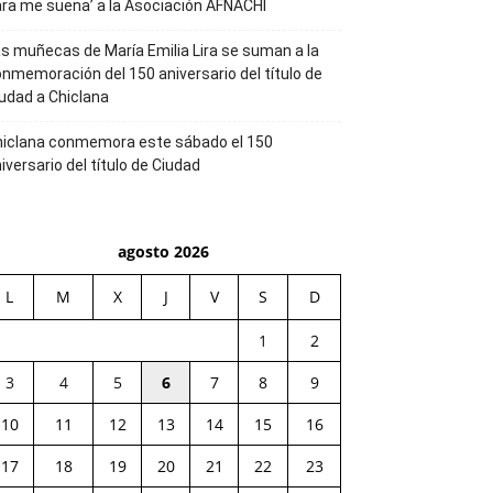
ra me suena’ a la Asociación AFNACHI
s muñecas de María Emilia Lira se suman a la
nmemoración del 150 aniversario del título de
udad a Chiclana
hiclana conmemora este sábado el 150
iversario del título de Ciudad
agosto 2026
L
M
X
J
V
S
D
1
2
3
4
5
6
7
8
9
10
11
12
13
14
15
16
17
18
19
20
21
22
23