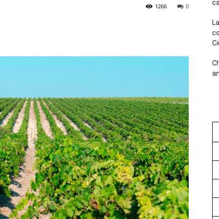
ca
1266
0
La
co
Ci
C
an