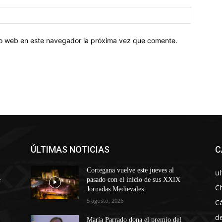
tio web en este navegador la próxima vez que comente.
ÚLTIMAS NOTICIAS
C
Cortegana vuelve este jueves al
u
e
pasado con el inicio de sus XXIX
C
Jornadas Medievales
5 agosto, 2026
C
d
María Parrado dona el premio del