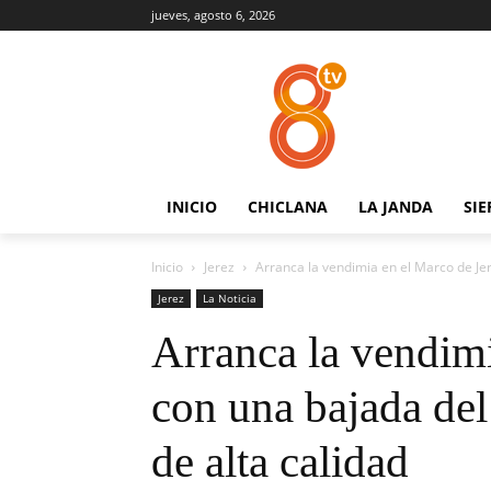
jueves, agosto 6, 2026
INICIO
CHICLANA
LA JANDA
SIE
Inicio
Jerez
Arranca la vendimia en el Marco de Jer
Jerez
La Noticia
Arranca la vendimi
con una bajada de
de alta calidad