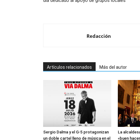
día dedicado al apoyo de grupos locales
Redacción
Artículos relacionados
Más del autor
Sergio Dalma y el G-5 protagonizan
La alcaldesa
un doble cartel lleno de música en el
«buen hacer