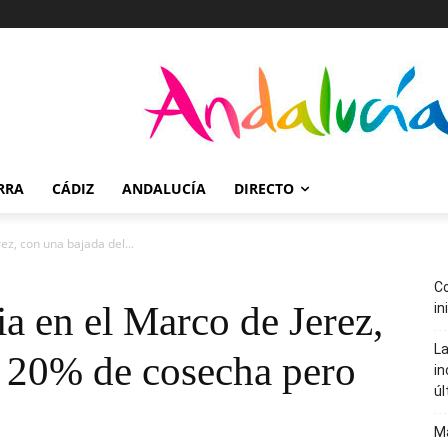
RRA
CÁDIZ
ANDALUCÍA
DIRECTO
ez, con una bajada del...
Co
a en el Marco de Jerez,
in
La
l 20% de cosecha pero
in
úl
Ma