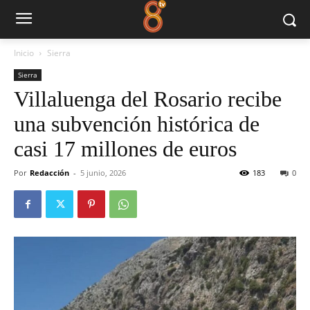
Inicio
Sierra
Sierra
Villaluenga del Rosario recibe
una subvención histórica de
casi 17 millones de euros
Por
Redacción
-
5 junio, 2026
183
0