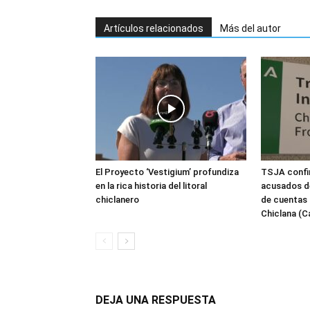
Artículos relacionados
Más del autor
El Proyecto ‘Vestigium’ profundiza
TSJA confir
en la rica historia del litoral
acusados de
chiclanero
de cuentas 
Chiclana (C
DEJA UNA RESPUESTA