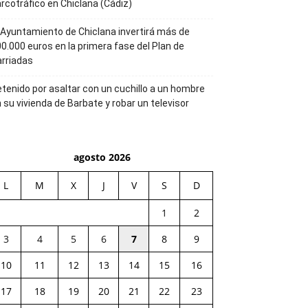
rcotráfico en Chiclana (Cádiz)
 Ayuntamiento de Chiclana invertirá más de
0.000 euros en la primera fase del Plan de
rriadas
tenido por asaltar con un cuchillo a un hombre
 su vivienda de Barbate y robar un televisor
agosto 2026
L
M
X
J
V
S
D
1
2
3
4
5
6
7
8
9
10
11
12
13
14
15
16
17
18
19
20
21
22
23