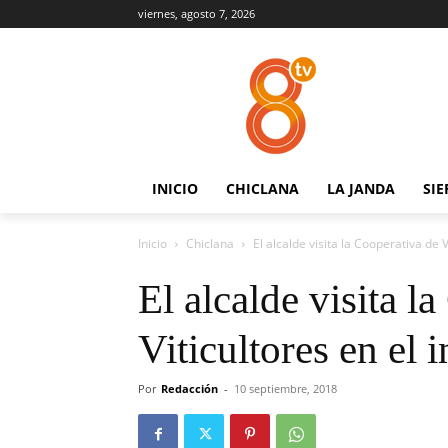
viernes, agosto 7, 2026
INICIO
CHICLANA
LA JANDA
SIE
Inicio
Chiclana
El alcalde visita la Cooperativa de Vi
El alcalde visita l
Viticultores en el 
Por
Redacción
-
10 septiembre, 2018