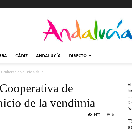
RRA
CÁDIZ
ANDALUCÍA
DIRECTO
ticultores en el inicio de la...
a Cooperativa de
El
hi
inicio de la vendimia
R
‘V
1470
0
TS
as