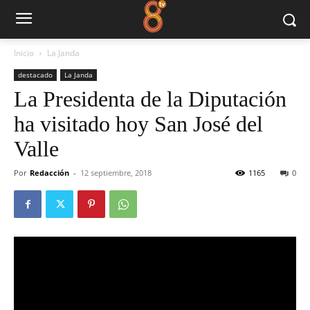
Inicio
La Janda
destacado
La Janda
La Presidenta de la Diputación
ha visitado hoy San José del
Valle
Por
Redacción
-
12 septiembre, 2018
1165
0