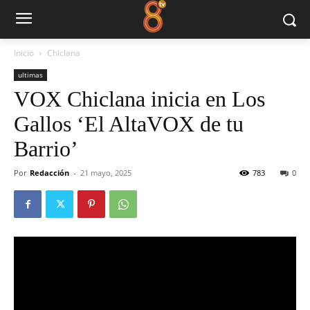
Inicio
Chiclana
ultimas
VOX Chiclana inicia en Los
Gallos ‘El AltaVOX de tu
Barrio’
Por
Redacción
-
21 mayo, 2025
783
0