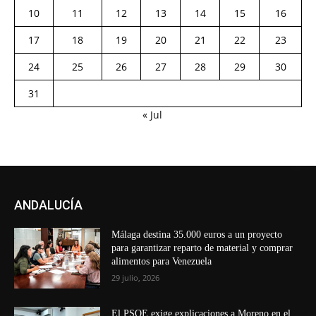
10
11
12
13
14
15
16
17
18
19
20
21
22
23
24
25
26
27
28
29
30
31
« Jul
ANDALUCÍA
Málaga destina 35.000 euros a un proyecto
para garantizar reparto de material y comprar
alimentos para Venezuela
29 julio, 2026
El PSOE exige explicaciones a Moreno en el