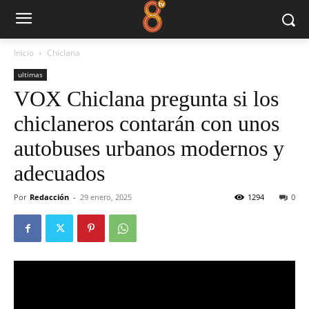
Inicio
Chiclana
ultimas
VOX Chiclana pregunta si los
chiclaneros contarán con unos
autobuses urbanos modernos y
adecuados
Por
Redacción
-
29 enero, 2025
1294
0