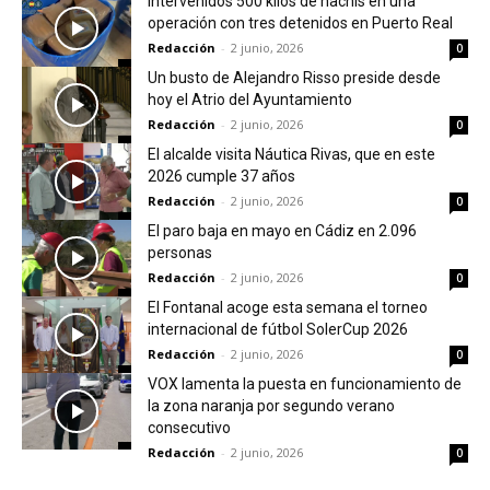
Intervenidos 500 kilos de hachís en una
operación con tres detenidos en Puerto Real
Redacción
-
2 junio, 2026
0
Un busto de Alejandro Risso preside desde
hoy el Atrio del Ayuntamiento
Redacción
-
2 junio, 2026
0
El alcalde visita Náutica Rivas, que en este
2026 cumple 37 años
Redacción
-
2 junio, 2026
0
El paro baja en mayo en Cádiz en 2.096
personas
Redacción
-
2 junio, 2026
0
El Fontanal acoge esta semana el torneo
internacional de fútbol SolerCup 2026
Redacción
-
2 junio, 2026
0
VOX lamenta la puesta en funcionamiento de
la zona naranja por segundo verano
consecutivo
Redacción
-
2 junio, 2026
0