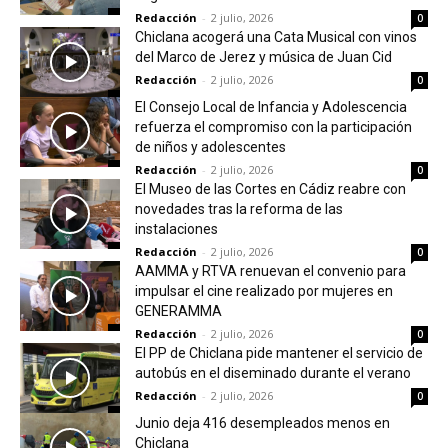
Redacción
-
2 julio, 2026
0
Chiclana acogerá una Cata Musical con vinos
del Marco de Jerez y música de Juan Cid
Redacción
-
2 julio, 2026
0
El Consejo Local de Infancia y Adolescencia
refuerza el compromiso con la participación
de niños y adolescentes
Redacción
-
2 julio, 2026
0
El Museo de las Cortes en Cádiz reabre con
novedades tras la reforma de las
instalaciones
Redacción
-
2 julio, 2026
0
AAMMA y RTVA renuevan el convenio para
impulsar el cine realizado por mujeres en
GENERAMMA
Redacción
-
2 julio, 2026
0
El PP de Chiclana pide mantener el servicio de
autobús en el diseminado durante el verano
Redacción
-
2 julio, 2026
0
Junio deja 416 desempleados menos en
Chiclana