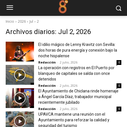
Inicio
2026
Jul
2
Archivos diarios: Jul 2, 2026
El idilio mágico de Lenny Kravitz con Sevilla:
dos horas de pura energía y conexión bajo la
noche hispalense
Redacción
-
2 julio, 2026
0
La operación con registros en El Puerto por
blanqueo de capitales se salda con once
detenidos
Redacción
-
2 julio, 2026
0
El Ayuntamiento de Chiclana rinde homenaje
a Ángel García Díaz, trabajador municipal
recientemente jubilado
Redacción
-
2 julio, 2026
0
UPAVCA mantiene una reunión con el
Ayuntamiento para reforzar la calidad y
seguridad del turismo