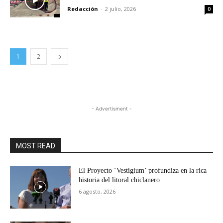
Redacción
-
2 julio, 2026
0
1
2
- Advertisment -
MOST READ
El Proyecto ‘Vestigium’ profundiza en la rica
historia del litoral chiclanero
6 agosto, 2026