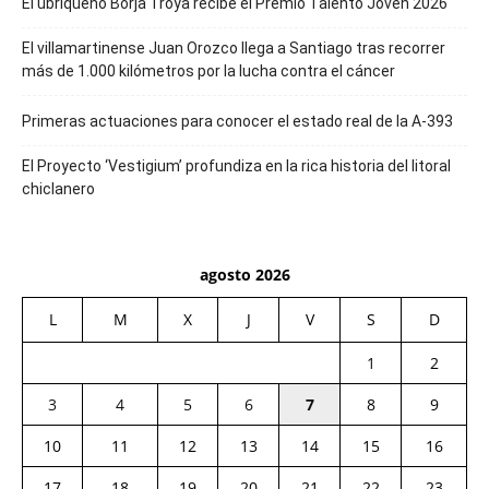
El ubriqueño Borja Troya recibe el Premio Talento Joven 2026
El villamartinense Juan Orozco llega a Santiago tras recorrer
más de 1.000 kilómetros por la lucha contra el cáncer
Primeras actuaciones para conocer el estado real de la A-393
El Proyecto ‘Vestigium’ profundiza en la rica historia del litoral
chiclanero
agosto 2026
L
M
X
J
V
S
D
1
2
3
4
5
6
7
8
9
10
11
12
13
14
15
16
17
18
19
20
21
22
23