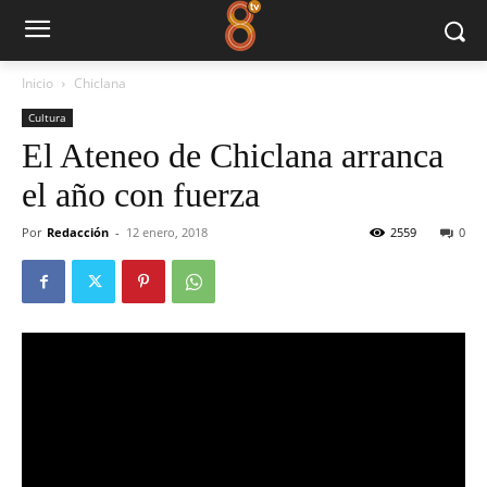
Inicio
Chiclana
Cultura
El Ateneo de Chiclana arranca
el año con fuerza
Por
Redacción
-
12 enero, 2018
2559
0