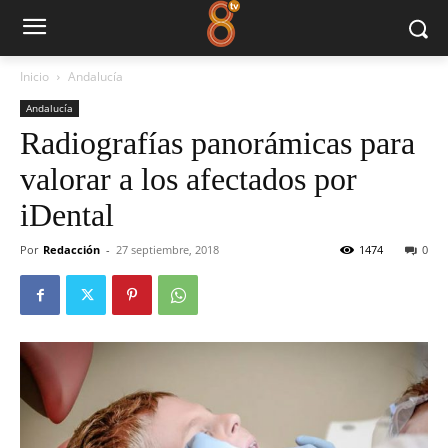
Inicio
Andalucía
Andalucía
Radiografías panorámicas para
valorar a los afectados por
iDental
Por
Redacción
-
27 septiembre, 2018
1474
0