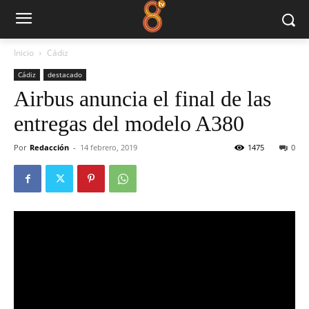
Inicio
Cádiz
Cádiz
destacado
Airbus anuncia el final de las
entregas del modelo A380
Por
Redacción
-
14 febrero, 2019
1475
0