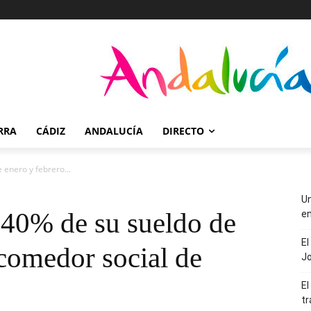
RRA
CÁDIZ
ANDALUCÍA
DIRECTO
 enero y febrero...
Un
 40% de su sueldo de
en
El
 comedor social de
J
El
tr