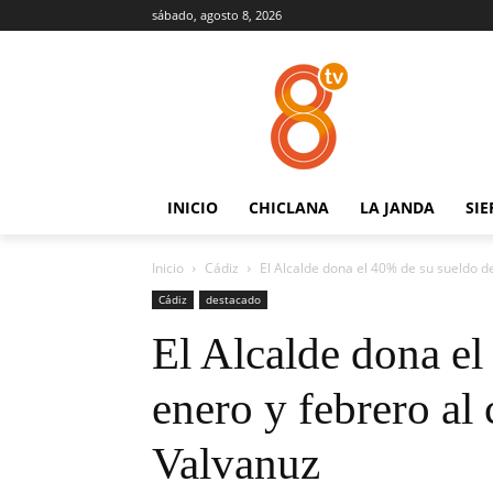
sábado, agosto 8, 2026
INICIO
CHICLANA
LA JANDA
SIE
Inicio
Cádiz
El Alcalde dona el 40% de su sueldo de
Cádiz
destacado
El Alcalde dona el
enero y febrero al
Valvanuz