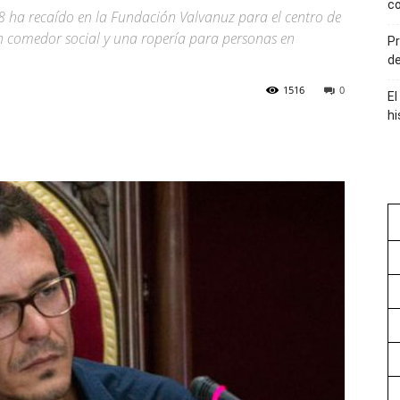
co
8 ha recaído en la Fundación Valvanuz para el centro de
n comedor social y una ropería para personas en
Pr
de
1516
0
El
hi