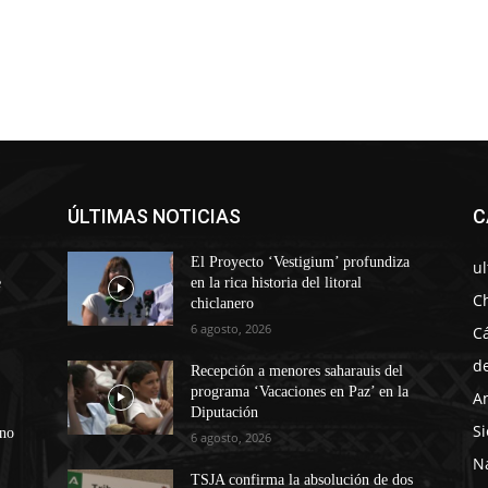
ÚLTIMAS NOTICIAS
C
El Proyecto ‘Vestigium’ profundiza
u
e
en la rica historia del litoral
C
chiclanero
6 agosto, 2026
C
d
Recepción a menores saharauis del
programa ‘Vacaciones en Paz’ en la
A
Diputación
Si
ono
6 agosto, 2026
N
TSJA confirma la absolución de dos