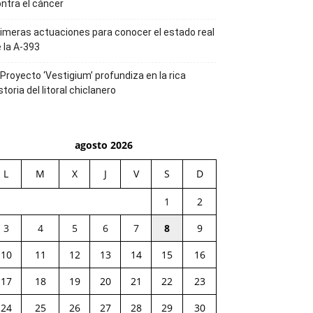
ntra el cáncer
imeras actuaciones para conocer el estado real
 la A-393
 Proyecto ‘Vestigium’ profundiza en la rica
storia del litoral chiclanero
agosto 2026
L
M
X
J
V
S
D
1
2
3
4
5
6
7
8
9
10
11
12
13
14
15
16
17
18
19
20
21
22
23
24
25
26
27
28
29
30