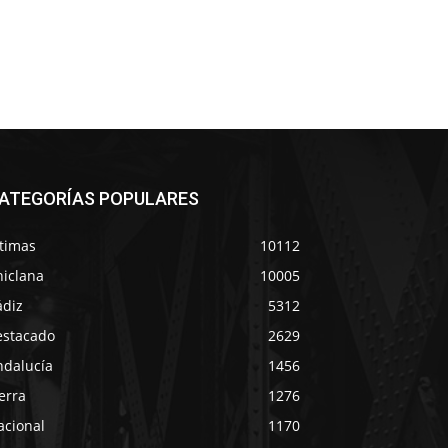
ATEGORÍAS POPULARES
ltimas
10112
hiclana
10005
ádiz
5312
estacado
2629
ndalucía
1456
erra
1276
acional
1170