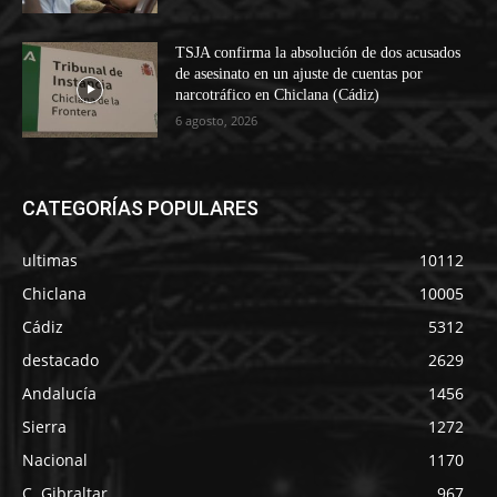
TSJA confirma la absolución de dos acusados
de asesinato en un ajuste de cuentas por
narcotráfico en Chiclana (Cádiz)
6 agosto, 2026
CATEGORÍAS POPULARES
ultimas
10112
Chiclana
10005
Cádiz
5312
destacado
2629
Andalucía
1456
Sierra
1272
Nacional
1170
C. Gibraltar
967