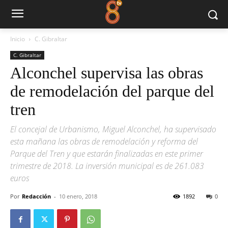
Inicio
C. Gibraltar
C. Gibraltar
Alconchel supervisa las obras
de remodelación del parque del
tren
El concejal de Urbanismo, Miguel Alconchel, ha supervisado
esta mañana las obras de remodelación y reforma del
Parque del Tren y que estarán finalizadas en este primer
trimestre de 2018. La inversión municipal es de 261.083
euros
Por
Redacción
-
10 enero, 2018
1892
0