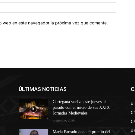
tio web en este navegador la próxima vez que comente.
ÚLTIMAS NOTICIAS
C
Cortegana vuelve este jueves al
u
e
pasado con el inicio de sus XXIX
C
Jornadas Medievales
5 agosto, 2026
C
d
María Parrado dona el premio del