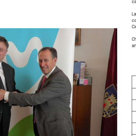
ca
La
co
Ci
C
an