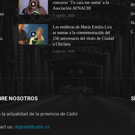
concurso ‘Tu cara me suena’ a la
A
Asociación AFNACHI
Si
ono
5 agosto, 2026
N
Las muñecas de María Emilia Lira
C.
se suman a la conmemoración del
a,
150 aniversario del título de Ciudad
a Chiclana
5 agosto, 2026
BRE NOSOTROS
S
 la actualidad de la provincia de Cádiz
act us:
digital@8cadiz.es