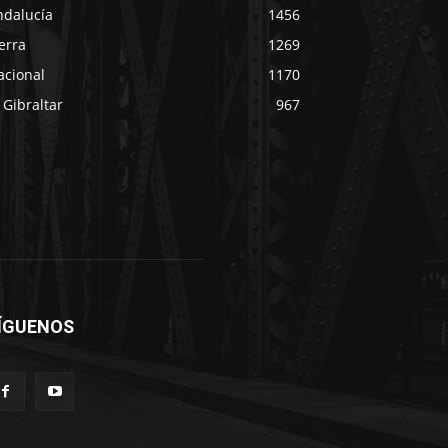
ndalucía
1456
erra
1269
acional
1170
 Gibraltar
967
ÍGUENOS