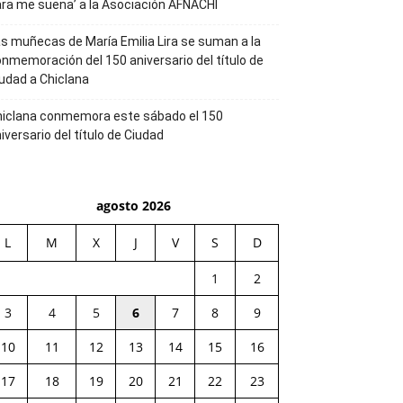
ra me suena’ a la Asociación AFNACHI
s muñecas de María Emilia Lira se suman a la
nmemoración del 150 aniversario del título de
udad a Chiclana
hiclana conmemora este sábado el 150
iversario del título de Ciudad
agosto 2026
L
M
X
J
V
S
D
1
2
3
4
5
6
7
8
9
10
11
12
13
14
15
16
17
18
19
20
21
22
23