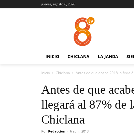
jueves, agosto 6, 2026
INICIO
CHICLANA
LA JANDA
SIE
Inicio
Chiclana
Antes de que acabe 2018 la fibra óp
Antes de que acabe
llegará al 87% de 
Chiclana
Por
Redacción
-
6 abril, 2018