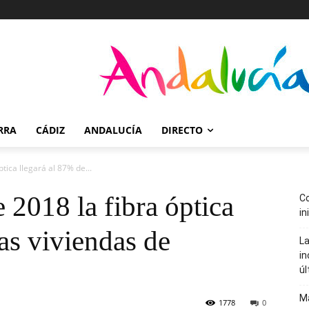
RRA
CÁDIZ
ANDALUCÍA
DIRECTO
tica llegará al 87% de...
 2018 la fibra óptica
Co
in
las viviendas de
La
in
úl
Ma
1778
0