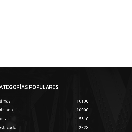
ATEGORÍAS POPULARES
ltimas
10106
hiclana
10000
ádiz
5310
estacado
2628