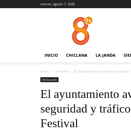
viernes, agosto 7, 2026
INICIO
CHICLANA
LA JANDA
SIE
Inicio
Chiclana
El ayuntamiento avala las medidas d
destacado
El ayuntamiento av
seguridad y tráfic
Festival