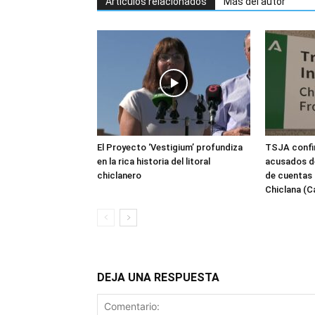
Artículos relacionados
Más del autor
El Proyecto ‘Vestigium’ profundiza
TSJA confir
en la rica historia del litoral
acusados de
chiclanero
de cuentas 
Chiclana (C
DEJA UNA RESPUESTA