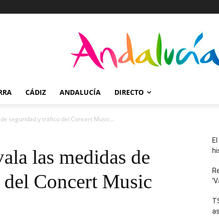
RRA
CÁDIZ
ANDALUCÍA
DIRECTO
e seguridad y tráfico del Concert Music...
El
ala las medidas de
hi
R
o del Concert Music
‘V
TS
as