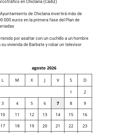
rcotráfico en Chiclana (Cádiz)
 Ayuntamiento de Chiclana invertirá más de
0.000 euros en la primera fase del Plan de
rriadas
tenido por asaltar con un cuchillo a un hombre
 su vivienda de Barbate y robar un televisor
agosto 2026
L
M
X
J
V
S
D
1
2
3
4
5
6
7
8
9
10
11
12
13
14
15
16
17
18
19
20
21
22
23