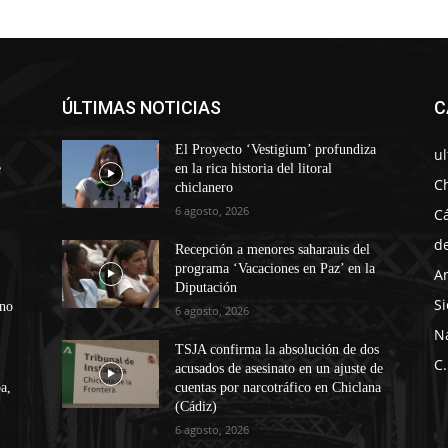
ÚLTIMAS NOTICIAS
C
El Proyecto ‘Vestigium’ profundiza
u
e
en la rica historia del litoral
C
chiclanero
6 agosto, 2026
C
d
Recepción a menores saharauis del
programa ‘Vacaciones en Paz’ en la
A
Diputación
Si
ono
6 agosto, 2026
N
TSJA confirma la absolución de dos
C.
acusados de asesinato en un ajuste de
a,
cuentas por narcotráfico en Chiclana
(Cádiz)
6 agosto, 2026