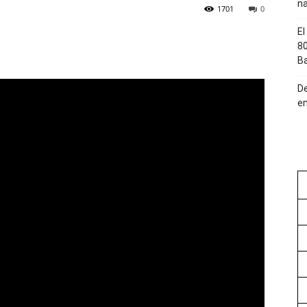
na
1701
0
El
80
Ba
De
en