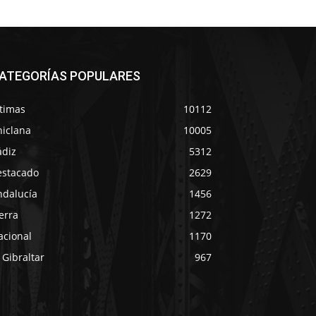
ATEGORÍAS POPULARES
ltimas
10112
hiclana
10005
ádiz
5312
estacado
2629
ndalucía
1456
erra
1272
acional
1170
 Gibraltar
967