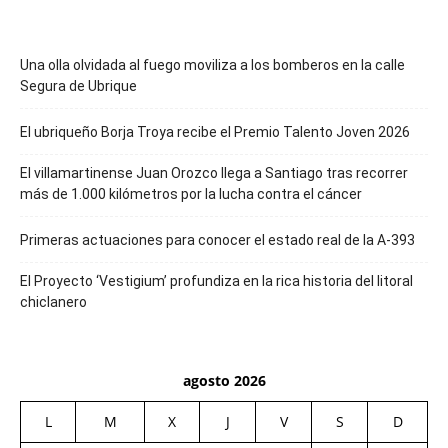
Una olla olvidada al fuego moviliza a los bomberos en la calle
Segura de Ubrique
El ubriqueño Borja Troya recibe el Premio Talento Joven 2026
El villamartinense Juan Orozco llega a Santiago tras recorrer
más de 1.000 kilómetros por la lucha contra el cáncer
Primeras actuaciones para conocer el estado real de la A-393
El Proyecto ‘Vestigium’ profundiza en la rica historia del litoral
chiclanero
agosto 2026
L
M
X
J
V
S
D