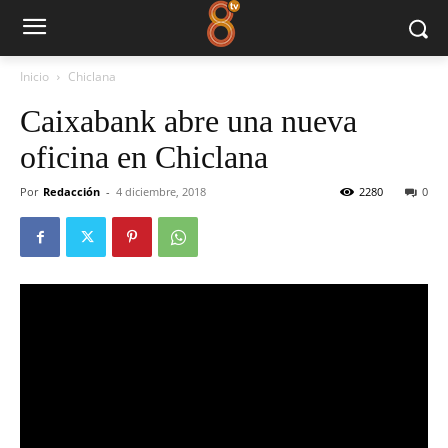
Inicio
Chiclana
Caixabank abre una nueva
oficina en Chiclana
Por
Redacción
-
4 diciembre, 2018
2280
0