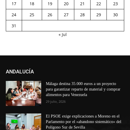
17
18
19
20
21
22
23
24
25
26
27
28
29
30
31
« Jul
ANDALUCÍA
Málaga destina 35.000 euros a un proyecto
para garantizar reparto de material y comprar
alimentos para Venezuela
29 julio, 2026
El PSOE exige explicaciones a Moreno en el
Parlamento por el «abandono sistemático» del
Polígono Sur de Sevilla