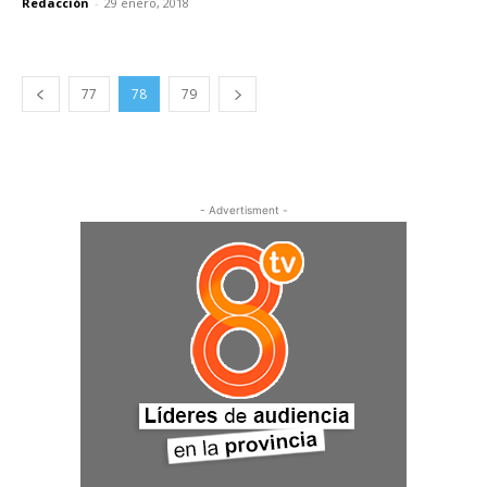
Redacción
-
29 enero, 2018
77
78
79
- Advertisment -