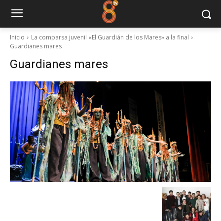
Inicio
La comparsa juvenil «El Guardián de los Mares» a la final
Guardianes mares
Guardianes mares