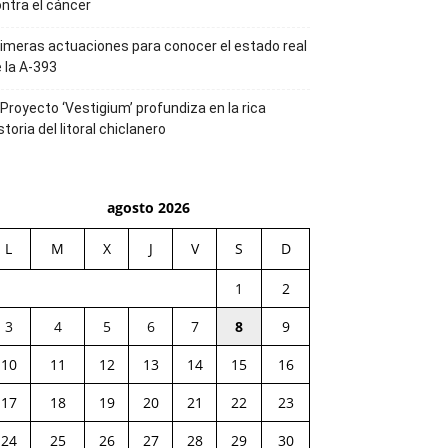
ntra el cáncer
imeras actuaciones para conocer el estado real
 la A-393
 Proyecto ‘Vestigium’ profundiza en la rica
storia del litoral chiclanero
agosto 2026
L
M
X
J
V
S
D
1
2
3
4
5
6
7
8
9
10
11
12
13
14
15
16
17
18
19
20
21
22
23
24
25
26
27
28
29
30