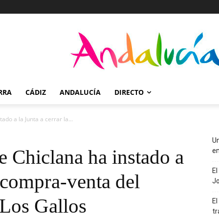
RRA
CÁDIZ
ANDALUCÍA
DIRECTO
do a la Junta a cerrar la...
Un
 Chiclana ha instado a
en
El
a compra-venta del
J
 Los Gallos
El
tr