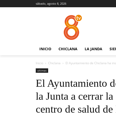
sábado, agosto 8, 2026
INICIO
CHICLANA
LA JANDA
SIE
Inicio
Chiclana
El Ayuntamiento de Chiclana ha insta
ultimas
El Ayuntamiento de
la Junta a cerrar l
centro de salud de