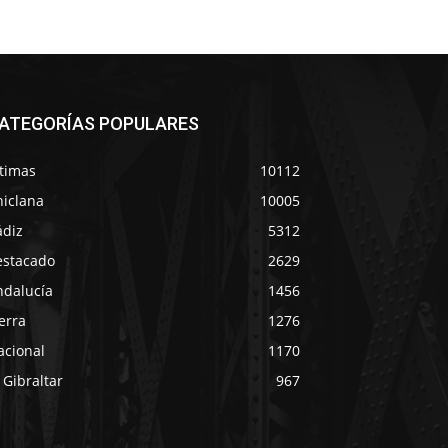
ATEGORÍAS POPULARES
ltimas
10112
hiclana
10005
ádiz
5312
estacado
2629
ndalucía
1456
erra
1276
acional
1170
 Gibraltar
967