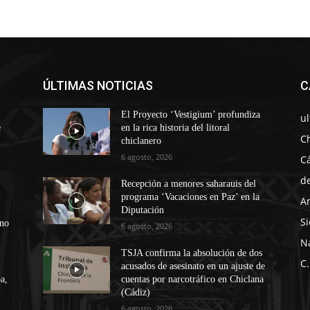
ÚLTIMAS NOTICIAS
C
El Proyecto ‘Vestigium’ profundiza
u
e
en la rica historia del litoral
C
chiclanero
6 agosto, 2026
C
d
Recepción a menores saharauis del
programa ‘Vacaciones en Paz’ en la
A
Diputación
Si
ono
6 agosto, 2026
N
TSJA confirma la absolución de dos
C.
acusados de asesinato en un ajuste de
a,
cuentas por narcotráfico en Chiclana
(Cádiz)
6 agosto, 2026