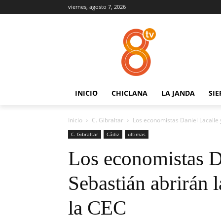
viernes, agosto 7, 2026
INICIO
CHICLANA
LA JANDA
SIE
Inicio
C. Gibraltar
Los economistas Daniel Lacalle 
C. Gibraltar
Cádiz
ultimas
Los economistas D
Sebastián abrirán
la CEC