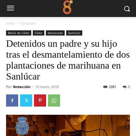
Inicio
Sanlúcar
Bahía de Cádiz
Cádiz
destacado
Sanlúcar
Detenidos un padre y su hijo
tras el desmantelamiento de dos
plantaciones de marihuana en
Sanlúcar
Por
Redacción
-
16 marzo, 2018
2081
0