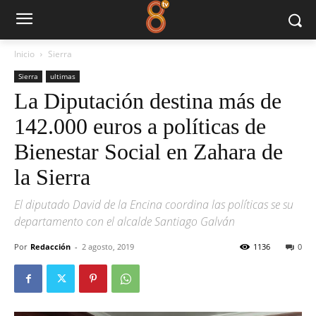
Inicio
Sierra
Sierra
ultimas
La Diputación destina más de
142.000 euros a políticas de
Bienestar Social en Zahara de
la Sierra
El diputado David de la Encina coordina las políticas se su
departamento con el alcalde Santiago Galván
Por
Redacción
-
2 agosto, 2019
1136
0