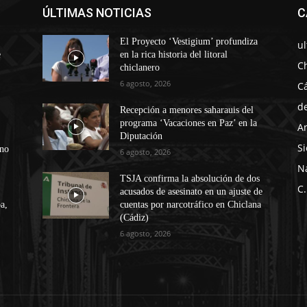
ÚLTIMAS NOTICIAS
C
El Proyecto ‘Vestigium’ profundiza
u
e
en la rica historia del litoral
C
chiclanero
6 agosto, 2026
C
d
Recepción a menores saharauis del
programa ‘Vacaciones en Paz’ en la
A
Diputación
Si
ono
6 agosto, 2026
N
TSJA confirma la absolución de dos
C.
acusados de asesinato en un ajuste de
a,
cuentas por narcotráfico en Chiclana
(Cádiz)
6 agosto, 2026