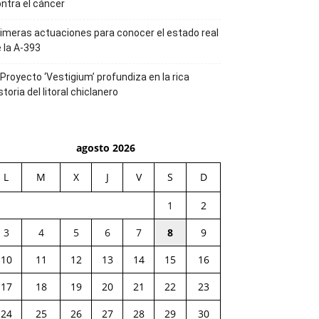
ntra el cáncer
imeras actuaciones para conocer el estado real
 la A-393
 Proyecto ‘Vestigium’ profundiza en la rica
storia del litoral chiclanero
agosto 2026
L
M
X
J
V
S
D
1
2
3
4
5
6
7
8
9
10
11
12
13
14
15
16
17
18
19
20
21
22
23
24
25
26
27
28
29
30