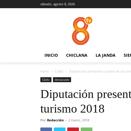
sábado, agosto 8, 2026
INICIO
CHICLANA
LA JANDA
SIE
Inicio
Cádiz
Diputación presenta su plan de acció
Cádiz
destacado
Diputación present
turismo 2018
Por
Redacción
-
2 marzo, 2018