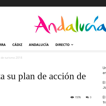
RRA
CÁDIZ
ANDALUCÍA
DIRECTO
n de turismo 2018
Un
a su plan de acción de
en
El
J
1576
0
El
tr