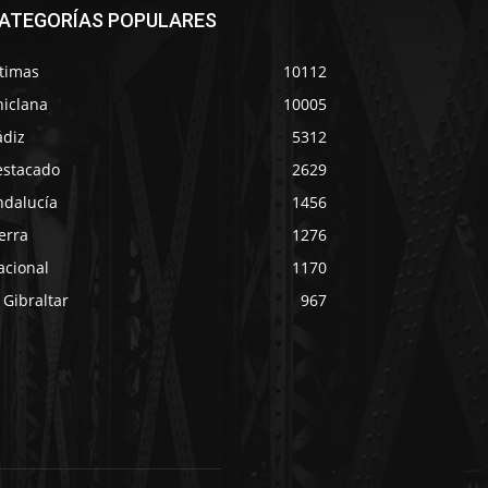
ATEGORÍAS POPULARES
ltimas
10112
hiclana
10005
ádiz
5312
estacado
2629
ndalucía
1456
erra
1276
acional
1170
 Gibraltar
967