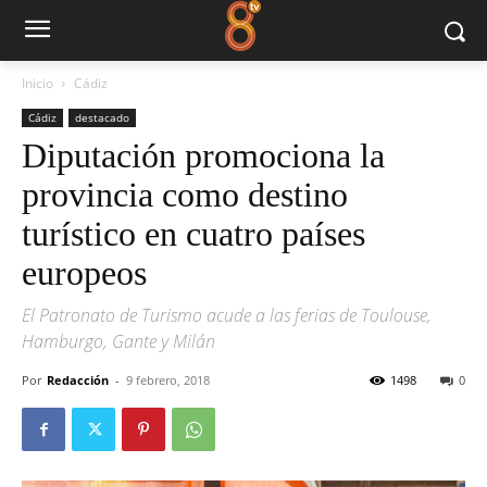
Inicio
Cádiz
Cádiz
destacado
Diputación promociona la
provincia como destino
turístico en cuatro países
europeos
El Patronato de Turismo acude a las ferias de Toulouse,
Hamburgo, Gante y Milán
Por
Redacción
-
9 febrero, 2018
1498
0