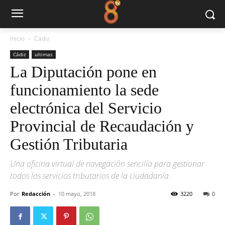
Inicio
Cádiz
Cádiz
ultimas
La Diputación pone en
funcionamiento la sede
electrónica del Servicio
Provincial de Recaudación y
Gestión Tributaria
Una oficina virtual de navegación sencilla para gestionar
todos los servicios tributarios de la ciudadanía
Por
Redacción
-
10 mayo, 2018
3220
0