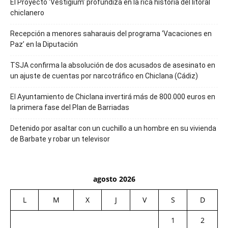
El Proyecto ‘Vestigium’ profundiza en la rica historia del litoral
chiclanero
Recepción a menores saharauis del programa ‘Vacaciones en
Paz’ en la Diputación
TSJA confirma la absolución de dos acusados de asesinato en
un ajuste de cuentas por narcotráfico en Chiclana (Cádiz)
El Ayuntamiento de Chiclana invertirá más de 800.000 euros en
la primera fase del Plan de Barriadas
Detenido por asaltar con un cuchillo a un hombre en su vivienda
de Barbate y robar un televisor
agosto 2026
L
M
X
J
V
S
D
1
2