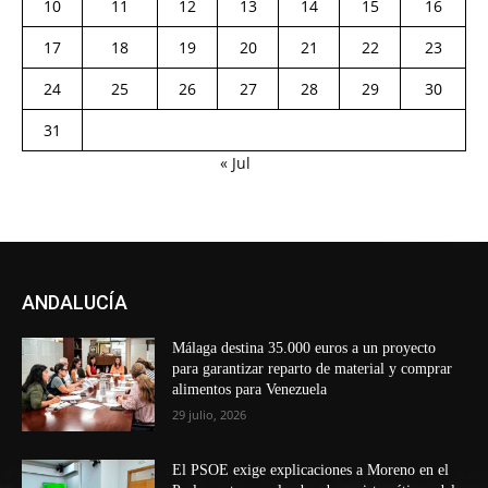
10
11
12
13
14
15
16
17
18
19
20
21
22
23
24
25
26
27
28
29
30
31
« Jul
ANDALUCÍA
Málaga destina 35.000 euros a un proyecto
para garantizar reparto de material y comprar
alimentos para Venezuela
29 julio, 2026
El PSOE exige explicaciones a Moreno en el