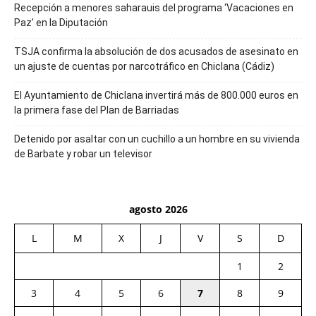
Recepción a menores saharauis del programa ‘Vacaciones en
Paz’ en la Diputación
TSJA confirma la absolución de dos acusados de asesinato en
un ajuste de cuentas por narcotráfico en Chiclana (Cádiz)
El Ayuntamiento de Chiclana invertirá más de 800.000 euros en
la primera fase del Plan de Barriadas
Detenido por asaltar con un cuchillo a un hombre en su vivienda
de Barbate y robar un televisor
agosto 2026
L
M
X
J
V
S
D
1
2
3
4
5
6
7
8
9