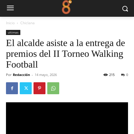
Inicio
Chiclana
ultimas
El alcalde asiste a la entrega de
premios del II Torneo Walking
Football
Por
Redacción
-
14 mayo, 2026
215
0