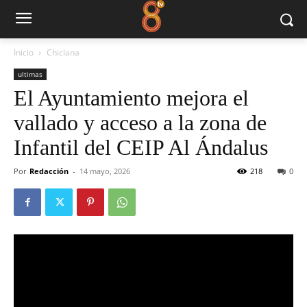
Inicio
Chiclana
ultimas
El Ayuntamiento mejora el
vallado y acceso a la zona de
Infantil del CEIP Al Ándalus
Por
Redacción
-
14 mayo, 2026
218
0