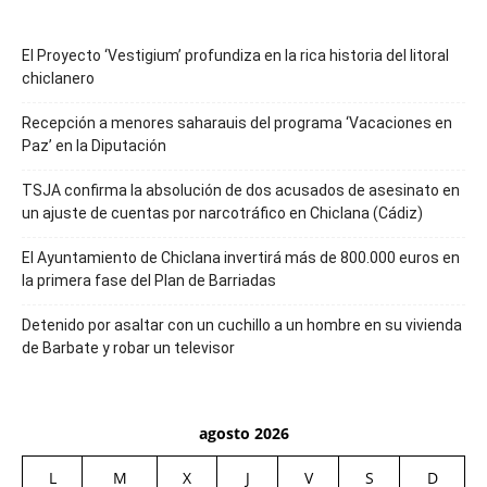
El Proyecto ‘Vestigium’ profundiza en la rica historia del litoral
chiclanero
Recepción a menores saharauis del programa ‘Vacaciones en
Paz’ en la Diputación
TSJA confirma la absolución de dos acusados de asesinato en
un ajuste de cuentas por narcotráfico en Chiclana (Cádiz)
El Ayuntamiento de Chiclana invertirá más de 800.000 euros en
la primera fase del Plan de Barriadas
Detenido por asaltar con un cuchillo a un hombre en su vivienda
de Barbate y robar un televisor
agosto 2026
L
M
X
J
V
S
D