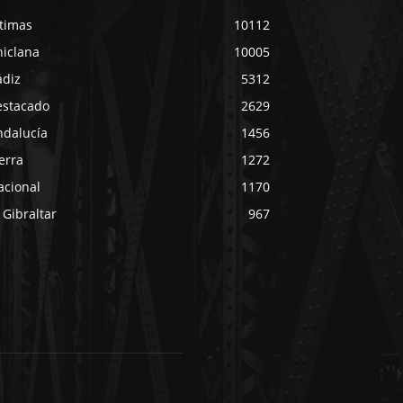
ltimas
10112
hiclana
10005
ádiz
5312
estacado
2629
ndalucía
1456
erra
1272
acional
1170
 Gibraltar
967