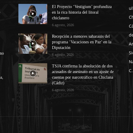
El Proyecto ‘Vestigium’ profundiza
u
e
en la rica historia del litoral
C
chiclanero
6 agosto, 2026
C
d
Recepción a menores saharauis del
programa ‘Vacaciones en Paz’ en la
A
Diputación
Si
ono
6 agosto, 2026
N
TSJA confirma la absolución de dos
C.
acusados de asesinato en un ajuste de
a,
cuentas por narcotráfico en Chiclana
(Cádiz)
6 agosto, 2026