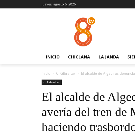
jueves, agosto 6, 2026
INICIO
CHICLANA
LA JANDA
SIE
Inicio
C. Gibraltar
El alcalde de Algeciras denuncia
C. Gibraltar
El alcalde de Alge
avería del tren de
haciendo trasbord