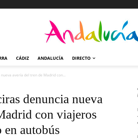
RRA
CÁDIZ
ANDALUCÍA
DIRECTO
 nueva avería del tren de Madrid con...
ciras denuncia nueva
 Madrid con viajeros
o en autobús