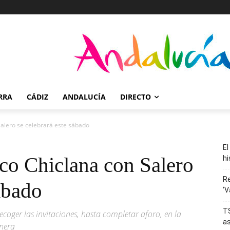
RRA
CÁDIZ
ANDALUCÍA
DIRECTO
Salero se celebrará este sábado
El
co Chiclana con Salero
hi
R
sábado
‘V
TS
ecoger las invitaciones, hasta completar aforo, en la
as
anera