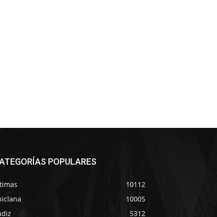
ATEGORÍAS POPULARES
ltimas
10112
hiclana
10005
ádiz
5312