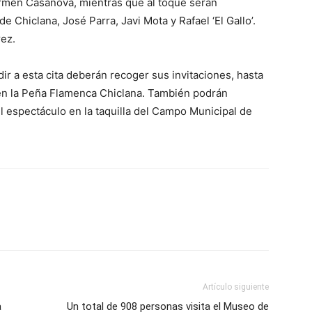
armen Casanova, mientras que al toque serán
e Chiclana, José Parra, Javi Mota y Rafael ‘El Gallo’.
rez.
r a esta cita deberán recoger sus invitaciones, hasta
y en la Peña Flamenca Chiclana. También podrán
el espectáculo en la taquilla del Campo Municipal de
Artículo siguiente
a
Un total de 908 personas visita el Museo de