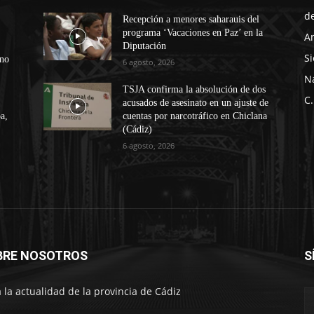
d
Recepción a menores saharauis del
programa ‘Vacaciones en Paz’ en la
A
Diputación
Si
ono
6 agosto, 2026
N
TSJA confirma la absolución de dos
C.
acusados de asesinato en un ajuste de
a,
cuentas por narcotráfico en Chiclana
(Cádiz)
6 agosto, 2026
BRE NOSOTROS
S
 la actualidad de la provincia de Cádiz