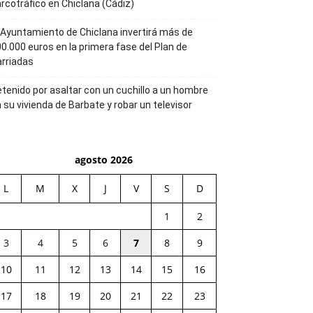
rcotráfico en Chiclana (Cádiz)
 Ayuntamiento de Chiclana invertirá más de
0.000 euros en la primera fase del Plan de
rriadas
tenido por asaltar con un cuchillo a un hombre
 su vivienda de Barbate y robar un televisor
agosto 2026
L
M
X
J
V
S
D
1
2
3
4
5
6
7
8
9
10
11
12
13
14
15
16
17
18
19
20
21
22
23