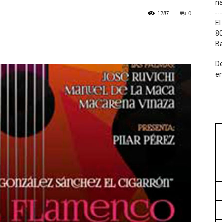
na
1287
0
El
80
Ba
De
en