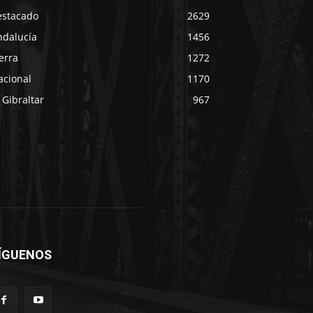
estacado
2629
ndalucía
1456
erra
1272
acional
1170
 Gibraltar
967
ÍGUENOS