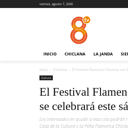
viernes, agosto 7, 2026
INICIO
CHICLANA
LA JANDA
SIE
Inicio
Chiclana
El Festival Flamenco Chiclana con 
Cultura
El Festival Flamen
se celebrará este 
Los interesados en acudir a esta cita podrán r
Casa de la Cultura y la Peña Flamenca Chicl