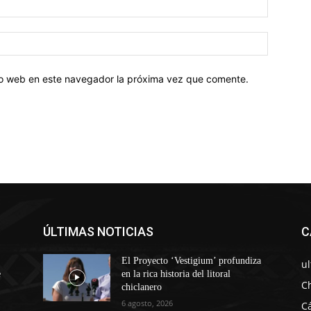
tio web en este navegador la próxima vez que comente.
ÚLTIMAS NOTICIAS
C
El Proyecto ‘Vestigium’ profundiza
u
e
en la rica historia del litoral
C
chiclanero
6 agosto, 2026
C