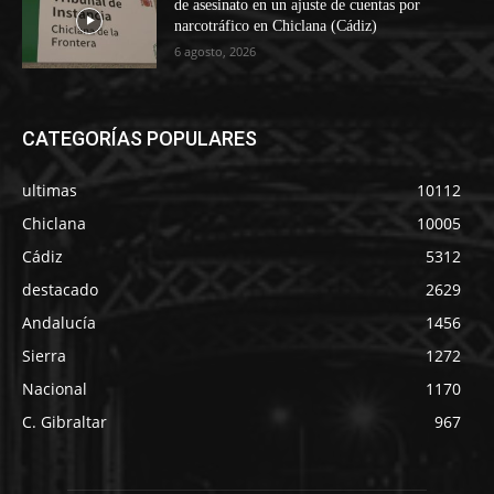
de asesinato en un ajuste de cuentas por
narcotráfico en Chiclana (Cádiz)
6 agosto, 2026
CATEGORÍAS POPULARES
ultimas
10112
Chiclana
10005
Cádiz
5312
destacado
2629
Andalucía
1456
Sierra
1272
Nacional
1170
C. Gibraltar
967