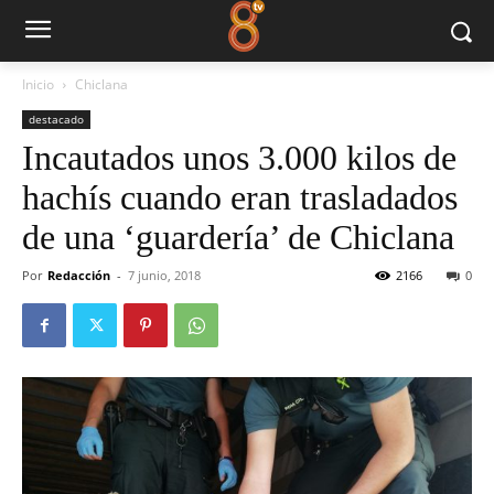
Inicio
Chiclana
destacado
Incautados unos 3.000 kilos de
hachís cuando eran trasladados
de una ‘guardería’ de Chiclana
Por
Redacción
-
7 junio, 2018
2166
0