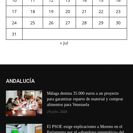
10
11
12
13
14
15
16
17
18
19
20
21
22
23
24
25
26
27
28
29
30
31
« Jul
ANDALUCÍA
Málaga destina 35.000 euros a un proyecto
para garantizar reparto de material y comprar
alimentos para Venezuela
29 julio, 2026
El PSOE exige explicaciones a Moreno en el
Parlamento por el «abandono sistemático» del