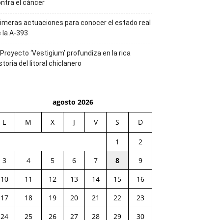
ntra el cáncer
imeras actuaciones para conocer el estado real
 la A-393
 Proyecto ‘Vestigium’ profundiza en la rica
storia del litoral chiclanero
agosto 2026
L
M
X
J
V
S
D
1
2
3
4
5
6
7
8
9
10
11
12
13
14
15
16
17
18
19
20
21
22
23
24
25
26
27
28
29
30