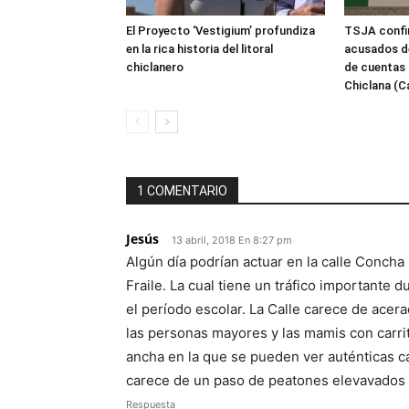
El Proyecto ‘Vestigium’ profundiza
TSJA confir
en la rica historia del litoral
acusados de
chiclanero
de cuentas 
Chiclana (C
1 COMENTARIO
Jesús
13 abril, 2018 En 8:27 pm
Algún día podrían actuar en la calle Concha
Fraile. La cual tiene un tráfico importante
el período escolar. La Calle carece de acer
las personas mayores y las mamis con carrit
ancha en la que se pueden ver auténticas ca
carece de un paso de peatones elevavados y
Respuesta