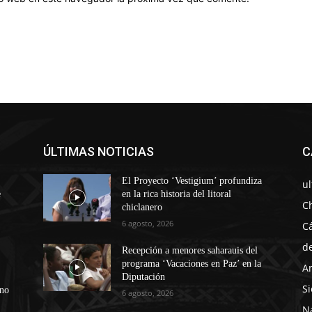
ÚLTIMAS NOTICIAS
C
El Proyecto ‘Vestigium’ profundiza
u
e
en la rica historia del litoral
C
chiclanero
6 agosto, 2026
C
d
Recepción a menores saharauis del
programa ‘Vacaciones en Paz’ en la
A
Diputación
Si
ono
6 agosto, 2026
N