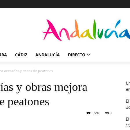
RRA
CÁDIZ
ANDALUCÍA
DIRECTO
ora acerados y pasos de peatones
ías y obras mejora
Un
en
e peatones
El
J
1686
1
El
tr