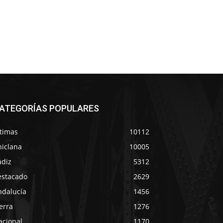
ATEGORÍAS POPULARES
ltimas
10112
hiclana
10005
ádiz
5312
estacado
2629
ndalucía
1456
erra
1276
acional
1170