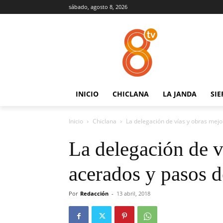
sábado, agosto 8, 2026
INICIO
CHICLANA
LA JANDA
SIE
Inicio
Chiclana
La delegación de vías y obras mej
La delegación de v
acerados y pasos d
Por
Redacción
-
13 abril, 2018