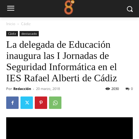
Inicio
Cádiz
Cádiz
destacado
La delegada de Educación
inaugura las I Jornadas de
Seguridad Informática en el
IES Rafael Alberti de Cádiz
Por
Redacción
-
20 marzo, 2018
2030
0