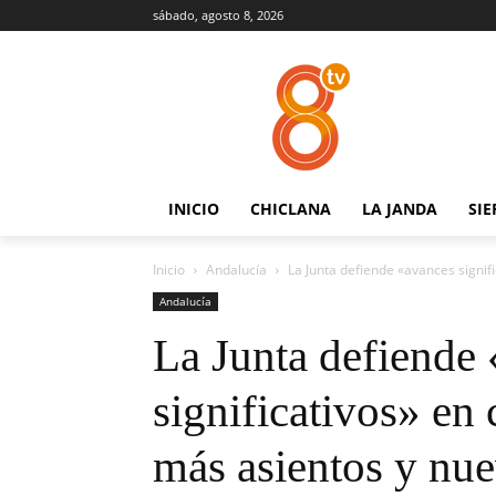
sábado, agosto 8, 2026
INICIO
CHICLANA
LA JANDA
SIE
Inicio
Andalucía
La Junta defiende «avances signif
Andalucía
La Junta defiende
significativos» en
más asientos y nue