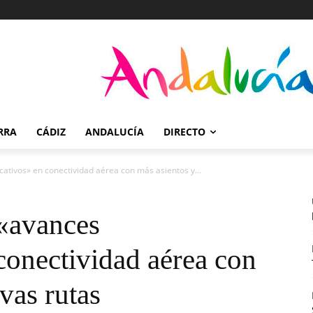
RRA
CÁDIZ
ANDALUCÍA
DIRECTO
icativos» en conectividad aérea con más asientos y...
 «avances
 conectividad aérea con
vas rutas