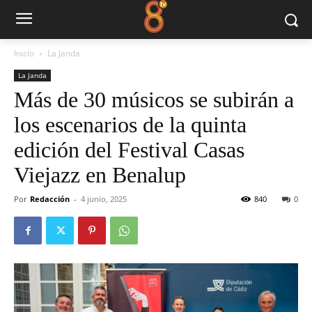
Inicio
La Janda
La Janda
Más de 30 músicos se subirán a
los escenarios de la quinta
edición del Festival Casas
Viejazz en Benalup
Por
Redacción
-
4 junio, 2025
840
0