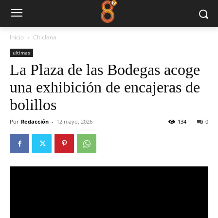
Inicio
Chiclana
ultimas
La Plaza de las Bodegas acoge
una exhibición de encajeras de
bolillos
Por
Redacción
-
12 mayo, 2026
134
0