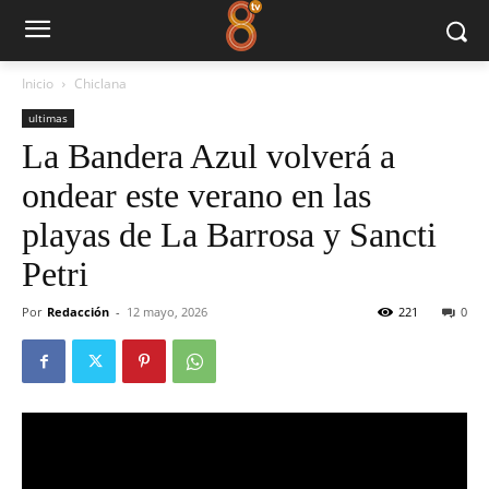
Inicio
Chiclana
ultimas
La Bandera Azul volverá a
ondear este verano en las
playas de La Barrosa y Sancti
Petri
Por
Redacción
-
12 mayo, 2026
221
0