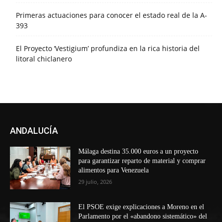
Primeras actuaciones para conocer el estado real de la A-
393
El Proyecto ‘Vestigium’ profundiza en la rica historia del
litoral chiclanero
ANDALUCÍA
Málaga destina 35.000 euros a un proyecto
para garantizar reparto de material y comprar
alimentos para Venezuela
29 julio, 2026
El PSOE exige explicaciones a Moreno en el
Parlamento por el «abandono sistemático» del