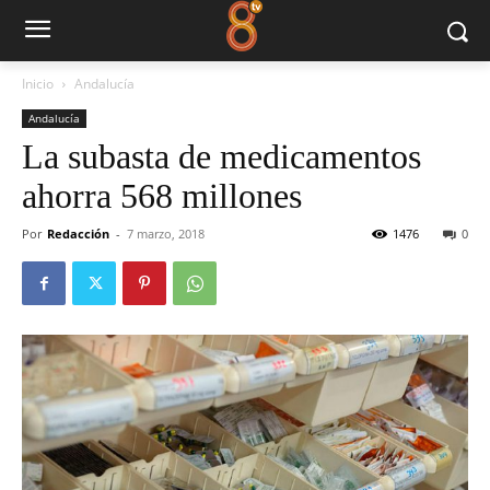
Inicio
Andalucía
Andalucía
La subasta de medicamentos
ahorra 568 millones
Por
Redacción
-
7 marzo, 2018
1476
0