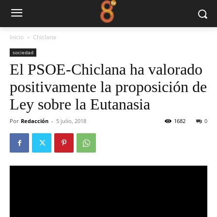
Inicio
Chiclana
sociedad
El PSOE-Chiclana ha valorado
positivamente la proposición de
Ley sobre la Eutanasia
Por
Redacción
-
5 julio, 2018
1682
0