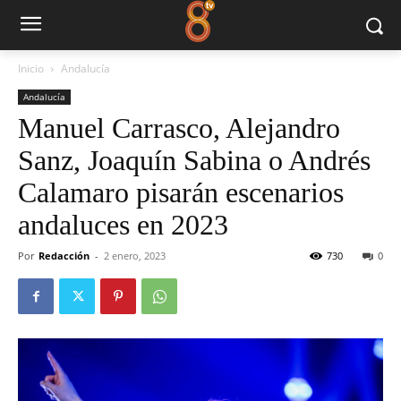
Inicio
Andalucía
Andalucía
Manuel Carrasco, Alejandro
Sanz, Joaquín Sabina o Andrés
Calamaro pisarán escenarios
andaluces en 2023
Por
Redacción
-
2 enero, 2023
730
0