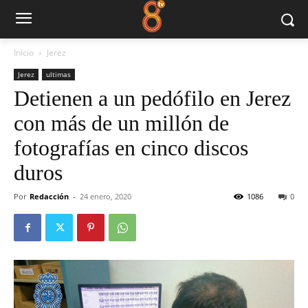
Inicio
Jerez
Jerez
ultimas
Detienen a un pedófilo en Jerez
con más de un millón de
fotografías en cinco discos
duros
Por
Redacción
-
24 enero, 2020
1086
0