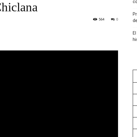
co
Chiclana
Pr
564
0
de
El
hi