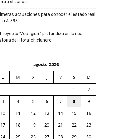
ntra el cáncer
imeras actuaciones para conocer el estado real
 la A-393
 Proyecto ‘Vestigium’ profundiza en la rica
storia del litoral chiclanero
agosto 2026
L
M
X
J
V
S
D
1
2
3
4
5
6
7
8
9
10
11
12
13
14
15
16
17
18
19
20
21
22
23
24
25
26
27
28
29
30