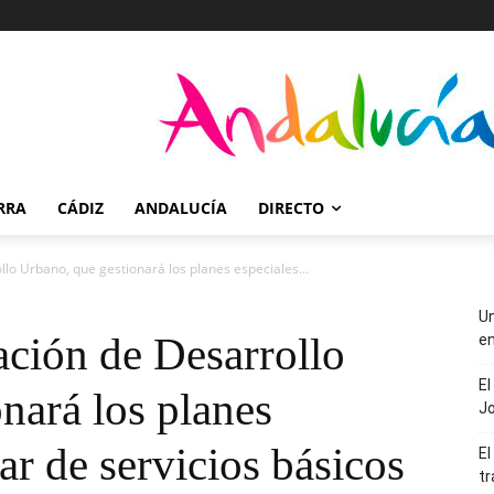
RRA
CÁDIZ
ANDALUCÍA
DIRECTO
llo Urbano, que gestionará los planes especiales...
Un
ación de Desarrollo
en
El
nará los planes
J
ar de servicios básicos
El
tr