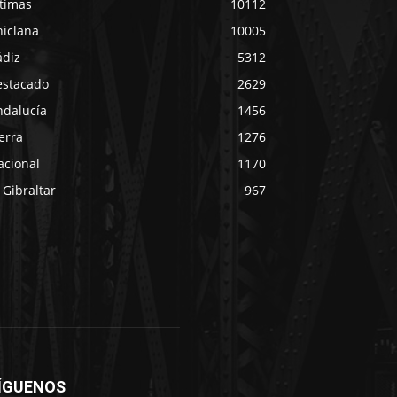
ltimas
10112
hiclana
10005
ádiz
5312
estacado
2629
ndalucía
1456
erra
1276
acional
1170
 Gibraltar
967
ÍGUENOS