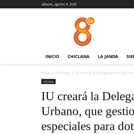
sábado, agosto 8, 2026
INICIO
CHICLANA
LA JANDA
SIE
Inicio
Chiclana
IU creará la Delegación de Desarro
ultimas
IU creará la Deleg
Urbano, que gestio
especiales para dot